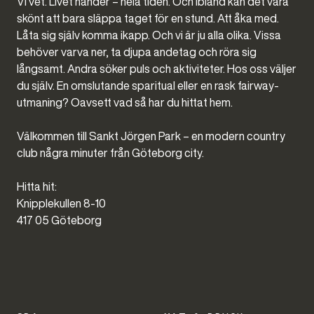
Vi vet. Livet händer – hela tiden. Och ibland kan det vara
skönt att bara släppa taget för en stund. Att åka med.
Låta sig själv komma ikapp. Och vi är ju alla olika. Vissa
behöver varva ner, ta djupa andetag och röra sig
långsamt. Andra söker puls och aktiviteter. Hos oss väljer
du själv. En omslutande sparitual eller en rask fairway-
utmaning? Oavsett vad så har du hittat hem.
Välkommen till Sankt Jörgen Park – en modern country
club några minuter från Göteborg city.
Hitta hit:
Knipplekullen 8-10
417 05 Göteborg