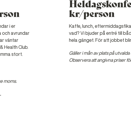
Heldagskonfer
erson
kr/person
dar i er
Kaffe, lunch, eftermiddagsfik
a och avrundar
vad? Vi bjuder på entré till b
gar väntar
hela gänget. För att jobbet blir
& Health Club.
Gäller i mån av plats på utvalda
ömma stort.
Observera att angivna priser f
ive moms.
.