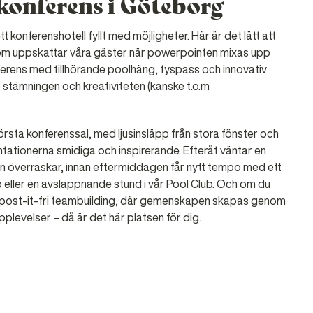
-konferens i Göteborg
 konferenshotell fyllt med möjligheter. Här är det lätt att
tom uppskattar våra gäster när powerpointen mixas upp
nferens med tillhörande poolhäng, fyspass och innovativ
p stämningen och kreativiteten (kanske t.o.m
örsta konferenssal, med ljusinsläpp från stora fönster och
ationerna smidiga och inspirerande. Efteråt väntar en
an överraskar, innan eftermiddagen får nytt tempo med ett
 eller en avslappnande stund i vår Pool Club. Och om du
post-it-fri teambuilding, där gemenskapen skapas genom
pplevelser – då är det här platsen för dig.