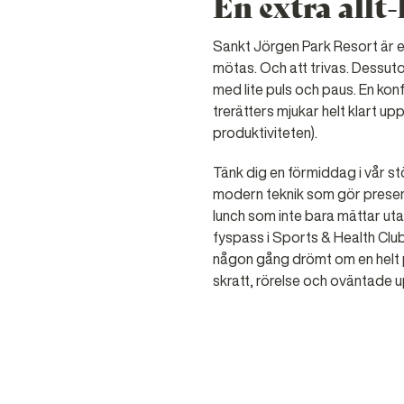
En extra allt
Sankt Jörgen Park Resort är ett
mötas. Och att trivas. Dessu
med lite puls och paus. En ko
trerätters mjukar helt klart up
produktiviteten).
Tänk dig en förmiddag i vår st
modern teknik som gör present
lunch som inte bara mättar ut
fyspass i Sports & Health Club
någon gång drömt om en helt 
skratt, rörelse och oväntade u