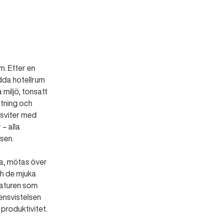
m. Efter en
dda hotellrum
 miljö, tonsatt
mtning och
 sviter med
 – alla
sen.
da, mötas över
ch de mjuka
naturen som
ensvistelsen
 produktivitet.