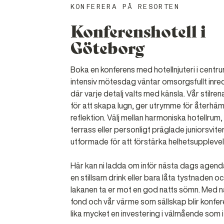
KONFERERA PÅ RESORTEN
Konferenshotell i
Göteborg
Boka en konferens med hotellnjuteri i centru
intensiv mötesdag väntar omsorgsfullt inre
där varje detalj valts med känsla. Vår stilrena
för att skapa lugn, ger utrymme för återhä
reflektion. Välj mellan harmoniska hotellrum,
terrass eller personligt präglade juniorsviter
utformade för att förstärka helhetsupplevel
Här kan ni ladda om inför nästa dags agen
en stillsam drink eller bara låta tystnaden o
lakanen ta er mot en god natts sömn. Med 
fond och vår värme som sällskap blir konfer
lika mycket en investering i välmående som i