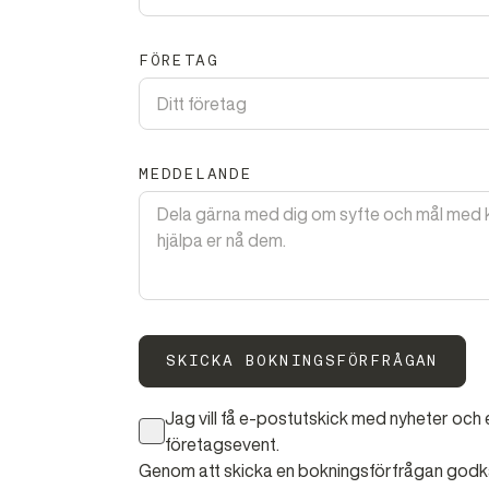
FÖRETAG
MEDDELANDE
SKICKA BOKNINGSFÖRFRÅGAN
Jag vill få e-postutskick med nyheter oc
företagsevent.
Genom att skicka en bokningsförfrågan godk