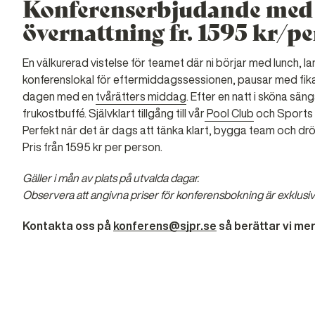
Konferenserbjudande med
övernattning fr. 1595 kr/p
En välkurerad vistelse för teamet där ni börjar med lunch, lan
konferenslokal för eftermiddagssessionen, pausar med fik
dagen med en
tvårätters middag
. Efter en natt i sköna sän
frukostbuffé. Självklart tillgång till vår
Pool Club
och Sports 
Perfekt när det är dags att tänka klart, bygga team och dr
Pris från 1595 kr per person.
Gäller i mån av plats på utvalda dagar.
Observera att angivna priser för konferensbokning är exklus
Kontakta oss på
konferens@sjpr.se
så berättar vi mer