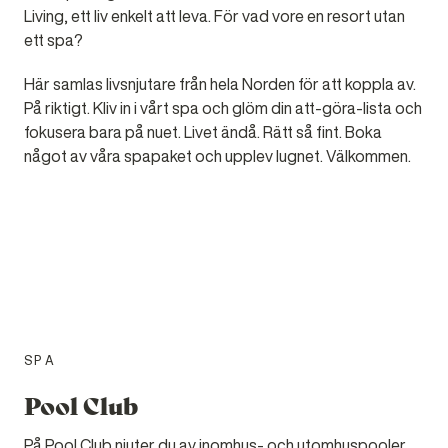
Living, ett liv enkelt att leva. För vad vore en resort utan
ett spa?
Här samlas livsnjutare från hela Norden för att koppla av.
På riktigt. Kliv in i vårt spa och glöm din att-göra-lista och
fokusera bara på nuet. Livet ändå. Rätt så fint. Boka
något av våra spapaket och upplev lugnet. Välkommen.
SPA
Pool Club
På Pool Club njuter du av inomhus- och utomhuspooler