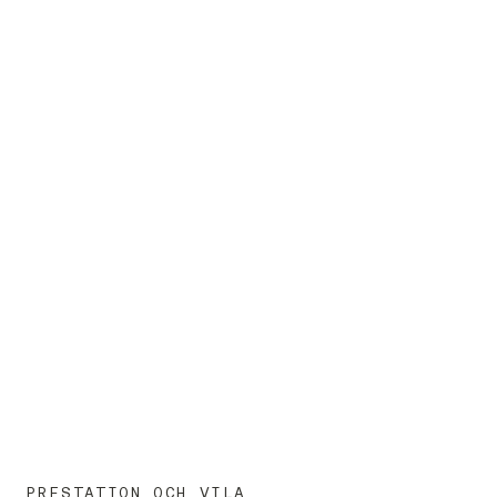
SE BEHANDLINGAR
PRESENTKORT
PRESTATION OCH VILA