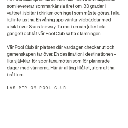
som levererar sommarkänsla året om. 33 grader i
vattnet, isbitar i drinken och inget som måste göras. I alla
fall inte just nu. En våning upp väntar vilobäddar med
utsikt över 8:ans fairway. Ta med en vän (eller hela
gänget) och låt vår Pool Club sätta stämningen.
Vår Pool Club är platsen där vardagen checkar ut och
gemenskapen tar över. En destination i destinationen –
lika självklar för spontana möten som för planerade
dagar med vännerna. Här är allting tillåtet, utom att ha
bråttom.
LÄS MER OM POOL CLUB