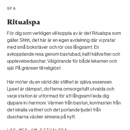
SPA
Ritualspa
För dig som verkligen vill koppla av är det Ritualspa som
gäller. Shhh, det här är en egen avdelning där vi pratar
med små bokstäver och rör oss långsamt. En
avkopplande resa genom bastubad, kallt källvatten och
upplevelseduschar. Välgörande för både lekamen och
själ. På gränsen till religiöst.
Här möter du en värld där stillhet är själva essensen.
Ljuset är dämpat, dofterna omsorgsfullt utvalda och
varje station är utformad för att långsamt leda dig
djupare in i harmoni. Värmen från bastun, kontrasten från
det iskalla vattnet och det porlande ljudet från
duscharna väcker sinnena på nytt.