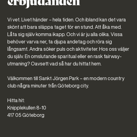
I vår Pool Club hittar du en annan typ av avkoppling. Slå
Vi vet. Livet händer – hela tiden. Och ibland kan det vara
dig ner i en cabana och catcha up på livet. Beställ in en
skönt att bara släppa taget för en stund. Att åka med.
flaska bubbel och bara njut.
Låta sig själv komma ikapp. Och vi är ju alla olika. Vissa
behöver varva ner, ta djupa andetag och röra sig
Pool Club innebär:
långsamt. Andra söker puls och aktiviteter. Hos oss väljer
• Uppvärmda inomhus- och utomhuspooler
du själv. En omslutande sparitual eller en rask fairway-
utmaning? Oavsett vad så har du hittat hem.
• Cabanas och loungemiljöer
Välkommen till Sankt Jörgen Park – en modern country
• Pool Bar med mat och dryck
club några minuter från Göteborg city.
• Musik och en mer social atmosfär
Hitta hit:
Knipplekullen 8-10
• En resortkänsla året runt
417 05 Göteborg
LÄS MER