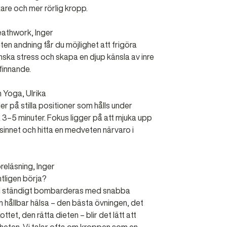
are och mer rörlig kropp.
eathwork, Inger
 andning får du möjlighet att frigöra
nska stress och skapa en djup känsla av inre
finnande.
n Yoga, Ulrika
r på stilla positioner som hålls under
a 3–5 minuter. Fokus ligger på att mjuka upp
 sinnet och hitta en medveten närvaro i
reläsning, Inger
ntligen börja?
 vi ständigt bombarderas med snabba
n hållbar hälsa – den bästa övningen, det
kottet, den rätta dieten – blir det lätt att