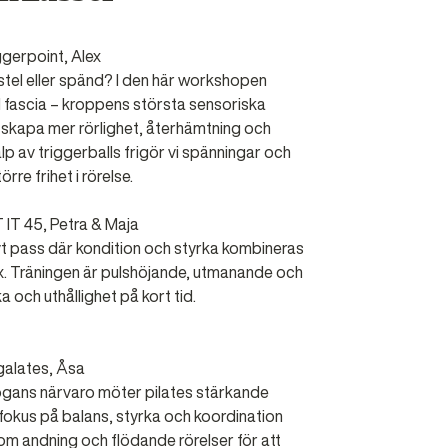
ggerpoint, Alex
stel eller spänd? I den här workshopen
 fascia – kroppens största sensoriska
t skapa mer rörlighet, återhämtning och
lp av triggerballs frigör vi spänningar och
rre frihet i rörelse.
T IT 45, Petra & Maja
vt pass där kondition och styrka kombineras
mix. Träningen är pulshöjande, utmanande och
 och uthållighet på kort tid.
galates, Åsa
ogans närvaro möter pilates stärkande
fokus på balans, styrka och koordination
om andning och flödande rörelser för att