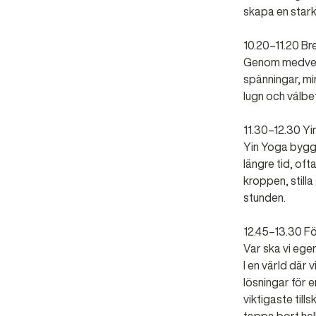
skapa en stark
10.20–11.20 Br
Genom medveten
spänningar, mi
lugn och välbe
11.30–12.30 Yi
Yin Yoga bygge
längre tid, oft
kroppen, stilla
stunden.
12.45–13.30 Fö
Var ska vi ege
I en värld där
lösningar för e
viktigaste tills