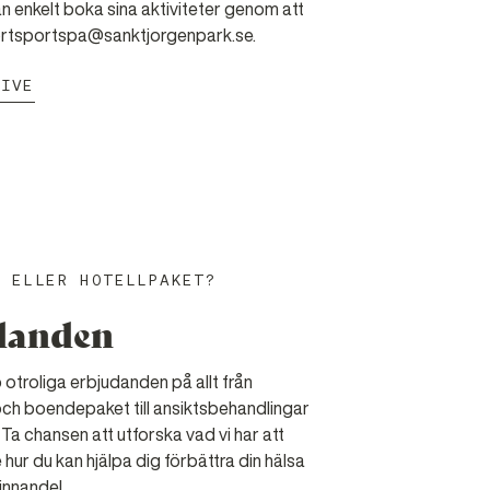
enkelt boka sina aktiviteter genom att
portsportspa@sanktjorgenpark.se.
TIVE
A ELLER HOTELLPAKET?
danden
p otroliga erbjudanden på allt från
h boendepaket till ansiktsbehandlingar
Ta chansen att utforska vad vi har att
hur du kan hjälpa dig förbättra din hälsa
finnande!