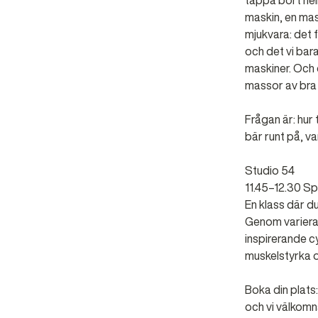
tappa bort hel
maskin, en ma
mjukvara: det 
och det vi bara
maskiner. Och d
massor av bra v
Frågan är: hur 
bär runt på, va
Studio 54
11.45–12.30 Sp
En klass där du
Genom variera
inspirerande cy
muskelstyrka o
Boka din plats
och vi välkomnar