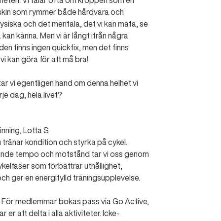
heten. Vi talar ofta om kroppen som en
skin som rymmer både hårdvara och
fysiska och det mentala, det vi kan mäta, se
 kan känna. Men vi är långt ifrån några
en finns ingen quickfix, men det finns
i kan göra för att må bra!
tar vi egentligen hand om denna helhet vi
rje dag, hela livet?
inning, Lotta S
 tränar kondition och styrka på cykel.
nde tempo och motstånd tar vi oss genom
kelfaser som förbättrar uthållighet,
ch ger en energifylld träningsupplevelse.
: För medlemmar bokas pass via Go Active,
 er att delta i alla aktiviteter. Icke-