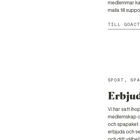
medlemmar kan 
maila till sup
TILL GOAC
SPORT, SP
Erbju
Vi har satt iho
medlemskap oc
och spapaket. 
erbjuda och se 
och ditt välbe