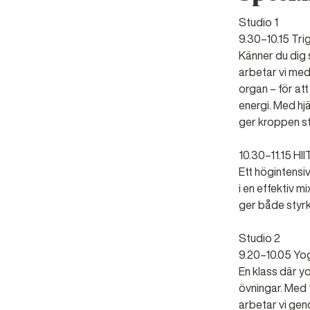
Studio 1
9.30–10.15 Tri
Känner du dig 
arbetar vi med
organ – för at
energi. Med hjä
ger kroppen stö
10.30–11.15 HII
Ett högintensi
i en effektiv 
ger både styrka
Studio 2
9.20–10.05 Yo
En klass där y
övningar. Med 
arbetar vi gen