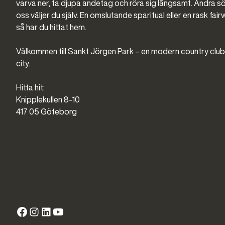
varva ner, ta djupa andetag och röra sig långsamt. Andra sö
oss väljer du själv. En omslutande sparitual eller en rask f
så har du hittat hem.
Välkommen till Sankt Jörgen Park – en modern country clu
city.
Hitta hit:
Knipplekullen 8-10
417 05 Göteborg