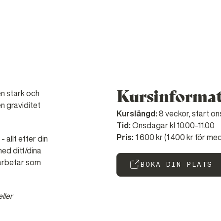
Kursinforma
en stark och
en graviditet
8 veckor, start o
Kurslängd:
Onsdagar kl 10.00-11.00
Tid:
1 600 kr (1 400 kr för m
 allt efter din
Pris:
ed ditt/dina
 arbetar som
BOKA DIN PLATS
ller