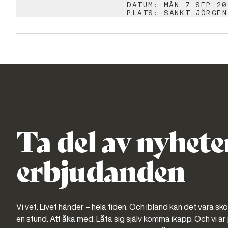
DATUM
:
MÅN 7 SEP 20
PLATS
:
SANKT JÖRGEN
Ta del av nyhete
erbjudanden
Vi vet. Livet händer – hela tiden. Och ibland kan det vara sk
en stund. Att åka med. Låta sig själv komma ikapp. Och vi är j