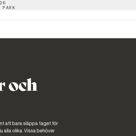
26
 PARK
r och
önt att bara släppa taget för
u alla olika. Vissa behöver