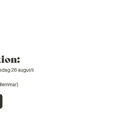
tion
:
nsdag 26 augusti
edlemmar)