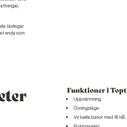
attningar,
la tävlingar
 det enda som
eter
Funktioner i Topt
Uppvärmning.
Övningsläge.
Virtuella banor med 18 hål.
Poängspelet.