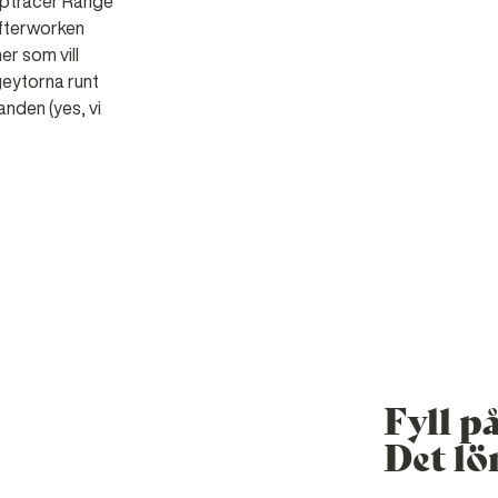
optracer Range
 afterworken
r som vill
ngeytorna runt
anden (yes, vi
Fyll p
Det lö