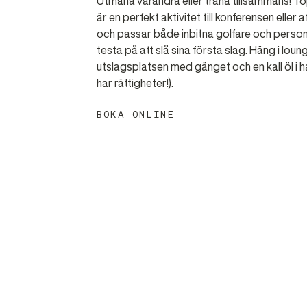
Utmana varandra eller träna tillsammans! T
är en perfekt aktivitet till konferensen eller
och passar både inbitna golfare och persone
testa på att slå sina första slag. Häng i lou
utslagsplatsen med gänget och en kall öl i h
BOKA ONLINE