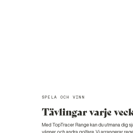
SPELA OCH VINN
Tävlingar varje vec
Med TopTracer Range kan du utmana dig sjä
vänner och andra golfare. Vi arrangerar reg