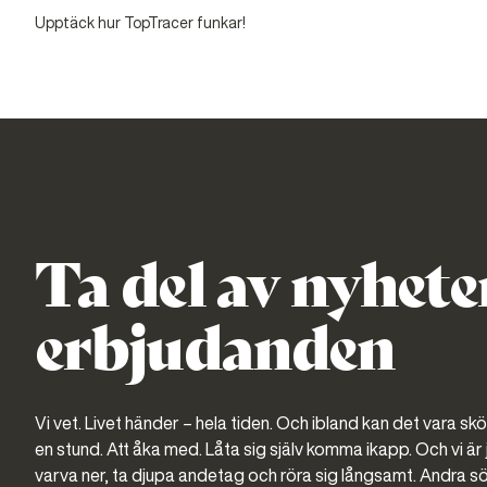
Upptäck hur TopTracer funkar!
Ta del av nyhete
erbjudanden
Vi vet. Livet händer – hela tiden. Och ibland kan det vara sk
en stund. Att åka med. Låta sig själv komma ikapp. Och vi är j
varva ner, ta djupa andetag och röra sig långsamt. Andra sö