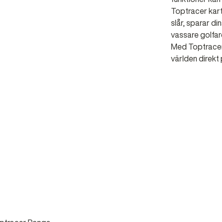
Toptracer kart
slår, sparar di
vassare golfare
Med Toptracer 