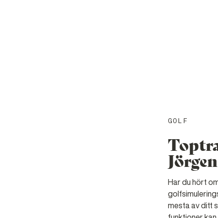
GOLF
Toptra
Jörgen
Har du hört o
golfsimulerings
mesta av ditt 
funktioner kan