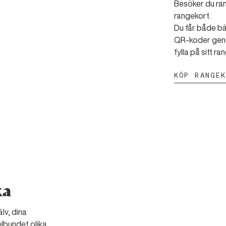
Besöker du ran
rangekort.
Du får både bä
QR-koder geno
fylla på sitt r
KÖP RANGE
ka
lv, dina
elbundet olika