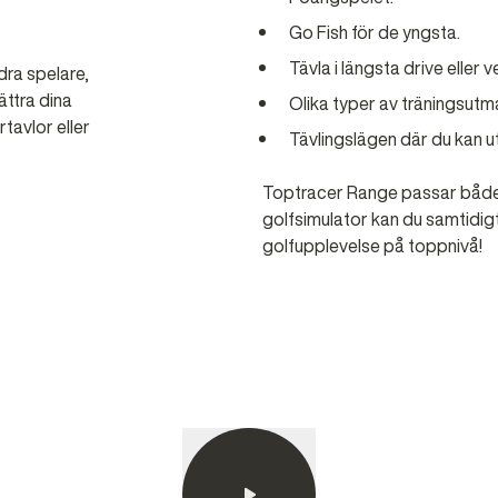
Go Fish för de yngsta.
Tävla i längsta drive elle
dra spelare,
ättra dina
Olika typer av träningsutm
rtavlor eller
Tävlingslägen där du kan u
Toptracer Range passar både
golfsimulator kan du samtidigt 
golfupplevelse på toppnivå!