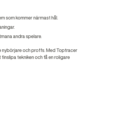
r vem som kommer närmast hål.
aningar.
tmana andra spelare.
 nybörjare och proffs. Med Toptracer
finslipa tekniken och få en roligare