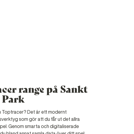
cer range på Sankt
 Park
m Toptracer? Det är ett modernt
verktyg som gör att du får ut det allra
spel. Genom smarta och digitaliserade
 du bland annat samla data över ditt spel: