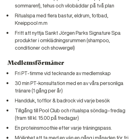
sommaren!), tehus och vilobäddar på två plan
Ritualspa med flera bastur, eldrum, fotbad,
Kneippool m.m
Fritt att nyttja Sankt Jörgen Parks Signature Spa
produkter i omklädningsrummen (shampoo,
conditioner och showergel)
Medlemsförmåner
Fri PT-timme vid tecknande av medlemskap
30 min PT-konsultation med en av våra personliga
tränare (1 gång per år)
Handduk, tofflor & badrock vid varje besök
Tillgång till Pool Club och ritualspa söndag–fredag
(fram till kl. 15.00 på fredagar)
En proteinsmoothie efter varje träningspass.
Möjlighet att ta med en vän en gång i månaden för fri