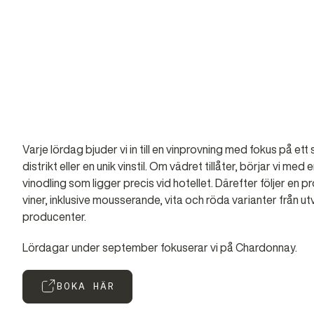
Varje lördag bjuder vi in till en vinprovning med fokus på ett s
distrikt eller en unik vinstil. Om vädret tillåter, börjar vi med 
vinodling som ligger precis vid hotellet. Därefter följer en 
viner, inklusive mousserande, vita och röda varianter från ut
producenter.
Lördagar under september fokuserar vi på Chardonnay.
BOKA HÄR