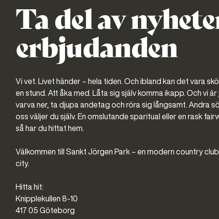
Ta del av nyhete
erbjudanden
Vi vet. Livet händer – hela tiden. Och ibland kan det vara sk
en stund. Att åka med. Låta sig själv komma ikapp. Och vi är j
varva ner, ta djupa andetag och röra sig långsamt. Andra sö
oss väljer du själv. En omslutande sparitual eller en rask f
så har du hittat hem.
Välkommen till Sankt Jörgen Park – en modern country clu
city.
Hitta hit:
Knipplekullen 8-10
417 05 Göteborg