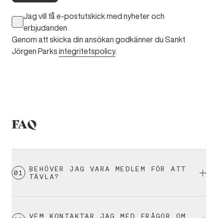
Jag vill få e-postutskick med nyheter och
erbjudanden
Genom att skicka din ansökan godkänner du Sankt
Jörgen Parks
integritetspolicy
.
FAQ
BEHÖVER JAG VARA MEDLEM FÖR ATT
0
1
TÄVLA?
Vi har både tävlingar som bara är för medlemmar och
VEM KONTAKTAR JAG MED FRÅGOR OM