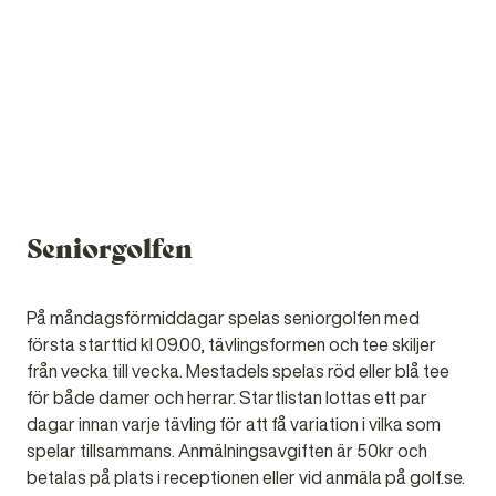
LÄS MER
Seniorgolfen
På måndagsförmiddagar spelas seniorgolfen med
första starttid kl 09.00, tävlingsformen och tee skiljer
från vecka till vecka. Mestadels spelas röd eller blå tee
för både damer och herrar. Startlistan lottas ett par
dagar innan varje tävling för att få variation i vilka som
spelar tillsammans. Anmälningsavgiften är 50kr och
betalas på plats i receptionen eller vid anmäla på golf.se.